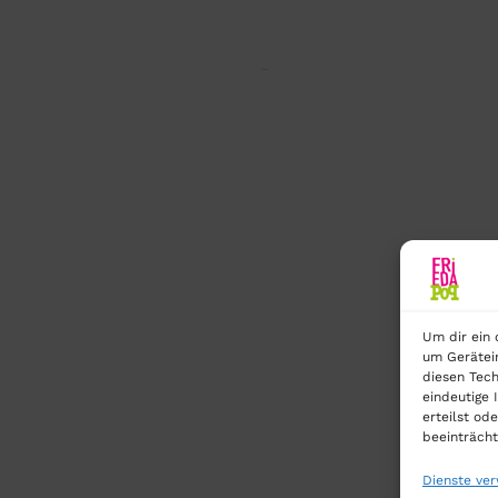
Coming Soo
Um dir ein 
um Gerätei
diesen Tech
eindeutige 
erteilst o
beeinträcht
Dienste ve